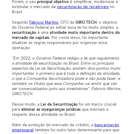
Porém, o seu
principal objetivo
é simplificar, modernizar e
estimular o mercado de
securitização de recebíveis
no
Brasil.
Segundo
Fabricio Martins
, CFO da
GIRO.TECH
, o objetivo
do Governo Federal ao editar essa lei foi muito simples: a
securitização
é uma
atividade muito importante dentro do
mercado de capitais
. Por conta disso, foi importante
atualizar as regras responsáveis por organizar essa
operação:
“Em 2022, o Governo Federal redigiu a lei que regulamenta
a atividade de securitização no Brasil. Entre os principais
aspectos da Lei da Securitização, existem dois pontos muito
importantes: o primeiro que é toda a definição da atividade,
o que a Companhia Securitizadora pode e não pode fazer; e
também os títulos que essa Companhia vai emitir que vão
ser comercializados junto aos investidores”. Fabricio Martins,
GIRO.TECH.
Desse modo, a
Lei da Securitização
foi um marco crucial
para
eliminar as inseguranças jurídicas
que existiam a
respeito dessa atividade no Brasil.
Além da evolução do mercado de crédito, a
bancarização
empresarial
também foi outro fator determinante para que