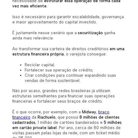
necessidade de
estruturar essa operação de forma cada
vez mais eficiente.
Isso é necessário para garantir escalabilidade, governança
e maior aproveitamento do capital investido.
É justamente nesse cenário que a
securitização
ganha
ainda mais relevância.
Ao transformar sua carteira de direitos creditórios
em uma
estrutura financeira própria
, o varejista consegue:
Reciclar capital;
Fortalecer sua operação de crédito;
Criar condições para continuar expandindo suas
vendas de forma sustentável.
Não por acaso, grandes redes brasileiras já utilizam
estruturas semelhantes para financiar suas operações
financeiras e fortalecer seus braços de crédito.
É o que ocorre, por exemplo, com a
Midway
,
braço
financeiro
da
Riachuelo
, que possui
8
milhões de clientes
cadastrados
, 1 milhão de cartões bandeirados e
5 milhões
em cartão private label
. Por ano, cerca
de 80 milhões de
visitas passam pelas lojas da rede, com um ticket médio