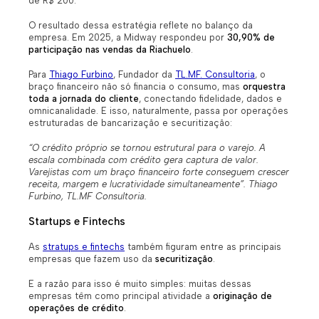
de R$ 200.
O resultado dessa estratégia reflete no balanço da
empresa. Em 2025, a Midway respondeu por
30,90% de
participação nas vendas da Riachuelo
.
Para
Thiago Furbino
, Fundador da
TL.MF. Consultoria
, o
braço financeiro não só financia o consumo, mas
orquestra
toda a jornada do cliente
, conectando fidelidade, dados e
omnicanalidade. E isso, naturalmente, passa por operações
estruturadas de bancarização e securitização:
“O crédito próprio se tornou estrutural para o varejo. A
escala combinada com crédito gera captura de valor.
Varejistas com um braço financeiro forte conseguem crescer
receita, margem e lucratividade simultaneamente”. Thiago
Furbino, TL.MF Consultoria.
Startups e Fintechs
As
stratups e fintechs
também figuram entre as principais
empresas que fazem uso da
securitização
.
E a razão para isso é muito simples: muitas dessas
empresas têm como principal atividade a
originação de
operações de crédito
.