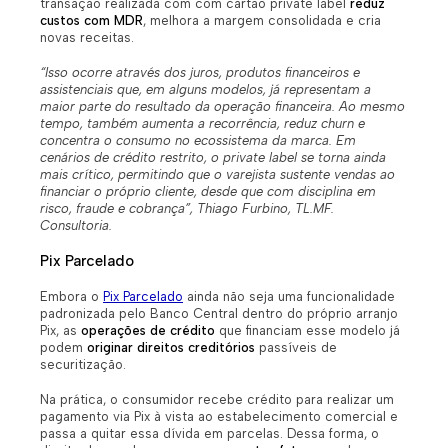
transação realizada com com cartão private label
reduz
custos com MDR
, melhora a margem consolidada e cria
novas receitas.
“Isso ocorre através dos juros, produtos financeiros e
assistenciais que, em alguns modelos, já representam a
maior parte do resultado da operação financeira. Ao mesmo
tempo, também aumenta a recorrência, reduz churn e
concentra o consumo no ecossistema da marca.
Em
cenários de crédito restrito, o private label se torna ainda
mais crítico, permitindo que o varejista sustente vendas ao
financiar o próprio cliente, desde que com disciplina em
risco, fraude e cobrança”, Thiago Furbino, TL.MF.
Consultoria.
Pix Parcelado
Embora o
Pix Parcelado
ainda não seja uma funcionalidade
padronizada pelo Banco Central dentro do próprio arranjo
Pix, as
operações de crédito
que financiam esse modelo já
podem
originar direitos creditórios
passíveis de
securitização.
Na prática, o consumidor recebe crédito para realizar um
pagamento via Pix à vista ao estabelecimento comercial e
passa a quitar essa dívida em parcelas. Dessa forma, o