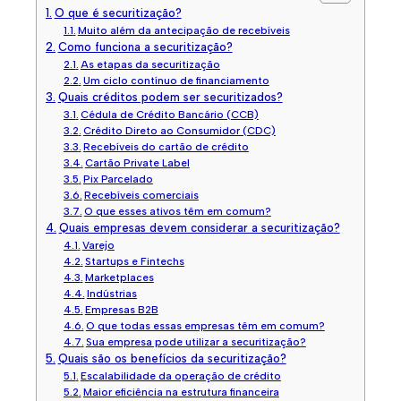
O que é securitização?
Muito além da antecipação de recebíveis
Como funciona a securitização?
As etapas da securitização
Um ciclo contínuo de financiamento
Quais créditos podem ser securitizados?
Cédula de Crédito Bancário (CCB)
Crédito Direto ao Consumidor (CDC)
Recebíveis do cartão de crédito
Cartão Private Label
Pix Parcelado
Recebíveis comerciais
O que esses ativos têm em comum?
Quais empresas devem considerar a securitização?
Varejo
Startups e Fintechs
Marketplaces
Indústrias
Empresas B2B
O que todas essas empresas têm em comum?
Sua empresa pode utilizar a securitização?
Quais são os benefícios da securitização?
Escalabilidade da operação de crédito
Maior eficiência na estrutura financeira