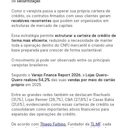
de
securitização
.
Como o varejista passa a operar sua própria carteira de
crédito, os contratos firmados com seus clientes geram
recebíveis recorrentes
que podem ser organizados em
estruturas de mercado de capitais.
Essa estratégia permite
estruturar a carteira de crédito de
forma mais eficiente
, reduzindo a necessidade de manter
toda a operação dentro do CNPJ mercantil e criando uma
base preparada para crescer de forma sustentável.
O movimento já pode ser observado entre os principais
varejistas brasileiros.
Segundo o
Varejo Finance Report 2026
, a
Lojas Quero-
Quero realizou 54,2%
das suas
vendas por meio do cartão
próprio
em 2025.
Entre as grandes redes também se destacam Riachuelo
(31,1%), Lojas Renner (28,7%), C&A (27,8%) e Casas Bahia
(21,6%), evidenciando como essas carteiras de crédito se
consolidaram como importantes ativos financeiros para
expansão das operações de crédito.
De acordo com
Thiago Furbino
, Fundador da
TL.MF
.
cada