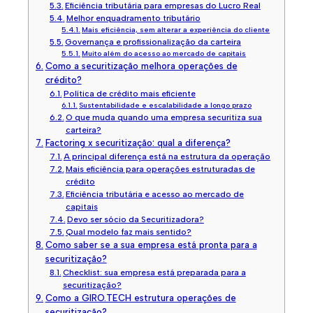
Eficiência tributária para empresas do Lucro Real
Melhor enquadramento tributário
Mais eficiência, sem alterar a experiência do cliente
Governança e profissionalização da carteira
Muito além do acesso ao mercado de capitais
Como a securitização melhora operações de
crédito?
Política de crédito mais eficiente
Sustentabilidade e escalabilidade a longo prazo
O que muda quando uma empresa securitiza sua
carteira?
Factoring x securitização: qual a diferença?
A principal diferença está na estrutura da operação
Mais eficiência para operações estruturadas de
crédito
Eficiência tributária e acesso ao mercado de
capitais
Devo ser sócio da Securitizadora?
Qual modelo faz mais sentido?
Como saber se a sua empresa está pronta para a
securitização?
Checklist: sua empresa está preparada para a
securitização?
Como a GIRO.TECH estrutura operações de
securitização?