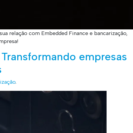
sua relação com Embedded Finance e bancarização,
mpresa!
: Transformando empresas
s
ização
.