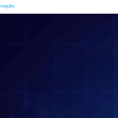
tização
.