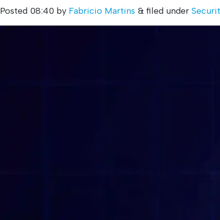
Posted
08:40
by
Fabricio Martins
&
filed under
Securi